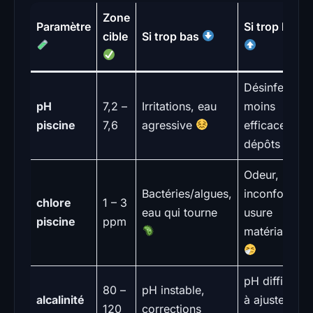
Zone
Paramètre
Si trop haut
cible
Si trop bas
Désinfection
pH
7,2 –
Irritations, eau
moins
piscine
7,6
agressive
efficace,
dépôts
Odeur,
Bactéries/algues,
inconfort,
chlore
1 – 3
eau qui tourne
usure
piscine
ppm
matériaux
pH difficile
80 –
pH instable,
alcalinité
à ajuster,
120
corrections