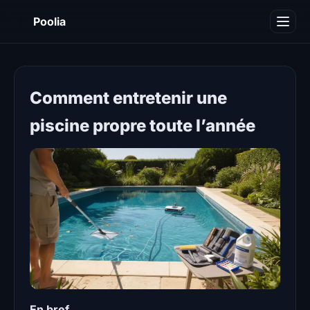
P
Poolia
Décoration
Immobilier
Comment entretenir une
Maison
piscine propre toute l’année
Piscine
Travaux
Divers
En bref