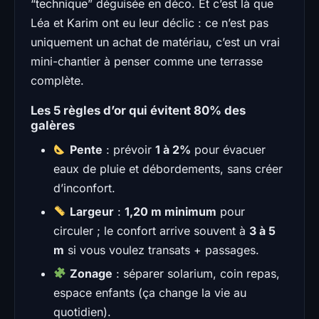
“technique” déguisée en déco. Et c’est là que
Léa et Karim ont eu leur déclic : ce n’est pas
uniquement un achat de matériau, c’est un vrai
mini-chantier à penser comme une terrasse
complète.
Les 5 règles d’or qui évitent 80% des
galères
Pente
: prévoir
1 à 2%
pour évacuer
eaux de pluie et débordements, sans créer
d’inconfort.
Largeur
:
1,20 m minimum
pour
circuler ; le confort arrive souvent à
3 à 5
m
si vous voulez transats + passages.
Zonage
: séparer solarium, coin repas,
espace enfants (ça change la vie au
quotidien).