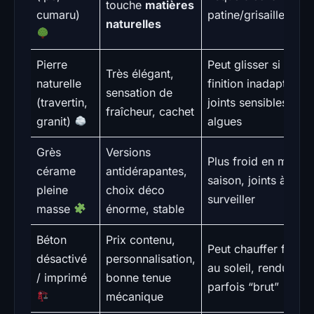
touche
matières
cumaru)
patine/grisaillement
naturelles
Pierre
Peut glisser si
Très élégant,
naturelle
finition inadaptée,
sensation de
(travertin,
joints sensibles aux
fraîcheur, cachet
granit)
algues
Grès
Versions
Plus froid en mi-
cérame
antidérapantes,
saison, joints à
pleine
choix déco
surveiller
masse
énorme, stable
Béton
Prix contenu,
Peut chauffer fort
désactivé
personnalisation,
au soleil, rendu
/ imprimé
bonne tenue
parfois “brut”
mécanique