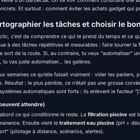
 veille d’un barbecue. On va voir comment construire une a
ncrets. Et surtout : comment éviter les achats gadget qui pr
rtographier les tâches et choisir le b
éclic, c’est de comprendre ce qui te prend du temps et ce qu
e à des tâches répétitives et mesurables : faire tourner la f
e sort de la route. Si, au contraire, tu veux “automatiser” u
), tu vas juste automatiser… les galères.
emaines ce qu’elle faisait vraiment : vider les paniers, pas
. Résultat : le plus pénible, ce n’était pas une grosse corvée
s systèmes automatiques sont forts : ils enlèvent le facteur “j
 peuvent attendre)
’abord ce qui conditionne le reste. La
filtration piscine
est l
rmanence. Ensuite vient le
traitement eau piscine
(pH + dési
rt” (pilotage à distance, scénarios, alertes).