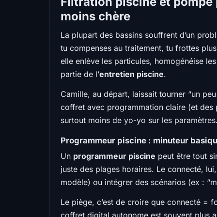
Filtration piscine et pompe
moins chère
La plupart des bassins souffrent d’un prob
tu compenses au traitement, tu frottes plus,
elle enlève les particules, homogénéise le
partie de l’
entretien piscine
.
Camille, au départ, laissait tourner “un peu
coffret avec programmation claire (et des p
surtout moins de yo-yo sur les paramètres
Programmeur piscine : minuteur basiqu
Un
programmeur piscine
peut être tout si
juste des plages horaires. Le connecté, lui,
modèle) ou intégrer des scénarios (ex : “
Le piège, c’est de croire que connecté = fo
coffret digital autonome est souvent plus a