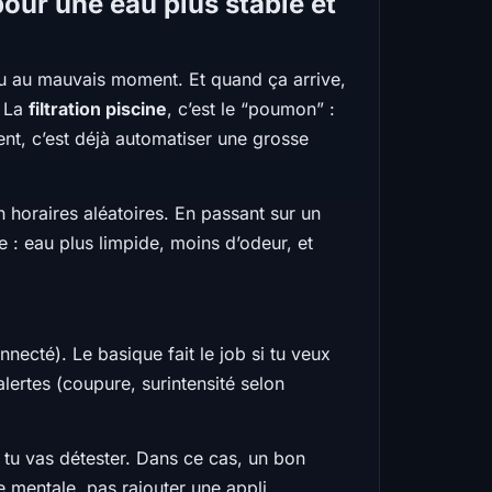
our une eau plus stable et
u au mauvais moment. Et quand ça arrive,
. La
filtration piscine
, c’est le “poumon” :
nt, c’est déjà automatiser une grosse
en horaires aléatoires. En passant sur un
e : eau plus limpide, moins d’odeur, et
necté). Le basique fait le job si tu veux
alertes (coupure, surintensité selon
, tu vas détester. Dans ce cas, un bon
e mentale, pas rajouter une appli