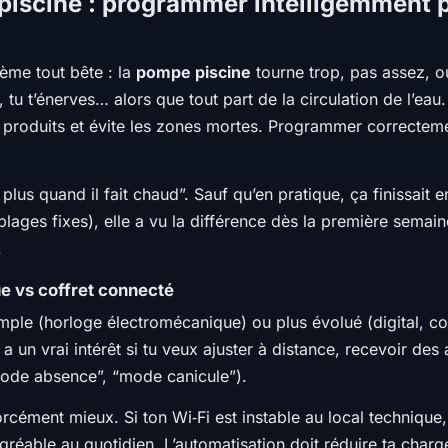
 piscine : programmer intelligemment p
lème tout bête : la
pompe piscine
tourne trop, pas assez, o
 tu t’énerves… alors que tout part de la circulation de l’eau
s produits et évite les zones mortes. Programmer correcteme
 plus quand il fait chaud”. Sauf qu’en pratique, ça finissait 
lages fixes), elle a vu la différence dès la première semain
.
e vs coffret connecté
mple (horloge électromécanique) ou plus évolué (digital, con
 a un vrai intérêt si tu veux ajuster à distance, recevoir des 
mode absence”, “mode canicule”).
rcément mieux. Si ton Wi‑Fi est instable au local technique
gréable au quotidien. L’automatisation doit réduire ta charg