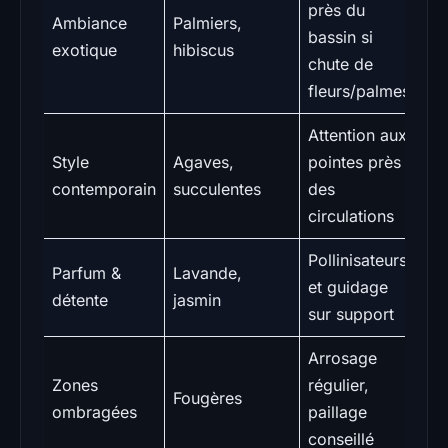
près du
Ambiance
Palmiers,
bassin si
M
exotique
hibiscus
chute de
fleurs/palmes
Attention aux
Style
Agaves,
pointes près
Fa
contemporain
succulentes
des
circulations
Pollinisateurs
Parfum &
Lavande,
Fa
et guidage
détente
jasmin
m
sur support
Arrosage
Zones
régulier,
Fougères
M
ombragées
paillage
conseillé