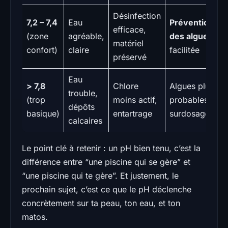
Désinfection
7,2 – 7,4
Eau
Prévention
efficace,
(zone
agréable,
des algues
matériel
confort)
claire
facilitée
préservé
Eau
> 7,8
Chlore
Algues plus
trouble,
(trop
moins actif,
probables,
dépôts
basique)
entartrage
surdosage
calcaires
Le point clé à retenir : un pH bien tenu, c’est la
différence entre “une piscine qui se gère” et
“une piscine qui te gère”. Et justement, le
prochain sujet, c’est ce que le pH déclenche
concrètement sur ta peau, ton eau, et ton
matos.