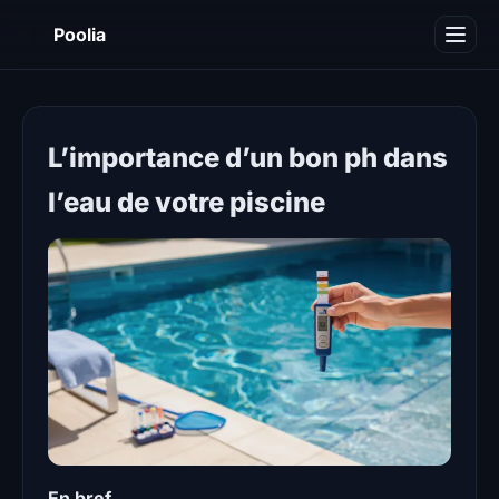
P
Poolia
Décoration
Immobilier
L’importance d’un bon ph dans
Maison
l’eau de votre piscine
Piscine
Travaux
Divers
En bref