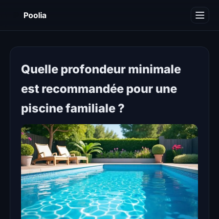
P
Poolia
Décoration
Immobilier
Quelle profondeur minimale
Maison
est recommandée pour une
Piscine
piscine familiale ?
Travaux
Divers